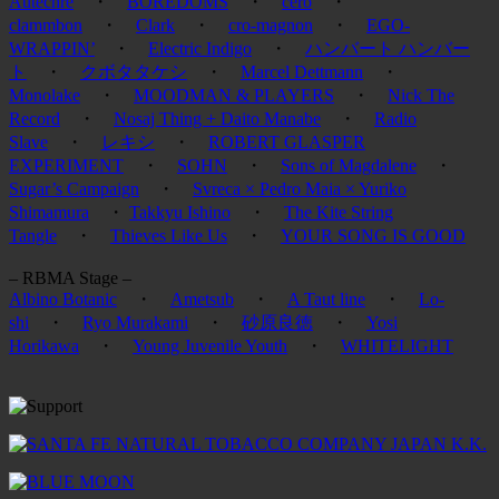
Autechre
・
BOREDOMS
・
cero
・
clammbon
・
Clark
・
cro-magnon
・
EGO-
WRAPPIN’
・
Electric Indigo
・
ハンバート ハンバー
ト
・
クボタタケシ
・
Marcel Dettmann
・
Monolake
・
MOODMAN & PLAYERS
・
Nick The
Record
・
Nosaj Thing + Daito Manabe
・
Radio
Slave
・
レキシ
・
ROBERT GLASPER
EXPERIMENT
・
SOHN
・
Sons of Magdalene
・
Sugar’s Campaign
・
Svreca × Pedro Maia × Yuriko
Shimamura
・
Takkyu Ishino
・
The Kite String
Tangle
・
Thieves Like Us
・
YOUR SONG IS GOOD
– RBMA Stage –
Albino Botanic
・
Ametsub
・
A Taut line
・
Lo-
shi
・
Ryo Murakami
・
砂原良徳
・
Yosi
Horikawa
・
Young Juvenile Youth
・
WHITELIGHT