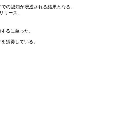
ウンドでの認知が浸透される結果となる。
をリリース。
員するに至った。
持を獲得している。