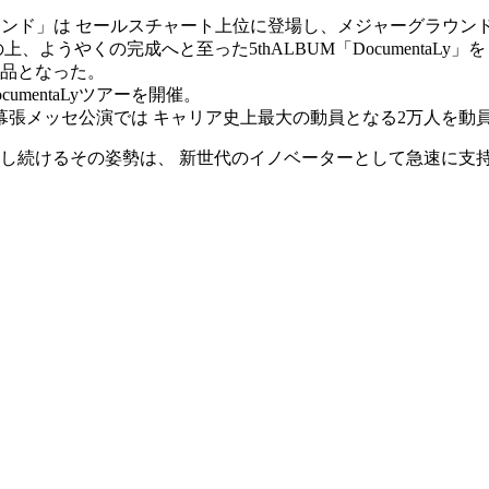
アルクアラウンド」は セールスチャート上位に登場し、メジャーグラ
ようやくの完成へと至った5thALBUM「DocumentaLy」
品となった。
cumentaLyツアーを開催。
た幕張メッセ公演では キャリア史上最大の動員となる2万人を動
し続けるその姿勢は、 新世代のイノベーターとして急速に支