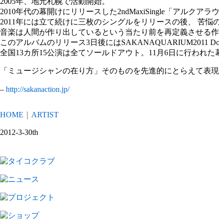
2005年、地元札幌で活動開始。
2010年代の幕開けにリリースした2ndMaxiSingle「
2011年には立て続けに三枚のシングルをリリースの後、 苦悩の上、
音楽は人間が作り出しているという当たり前を再定義させる作
このアルバムのリリース3日後にはSAKANAQUARIUM2011 Do
全国13カ所15公演は全てソールドアウト。11月6日に行われ
「ミュージシャンの在り方」そのものを先進的にとらえて表現
–
http://sakanaction.jp/
HOME
｜
ARTIST
2012-3-30th