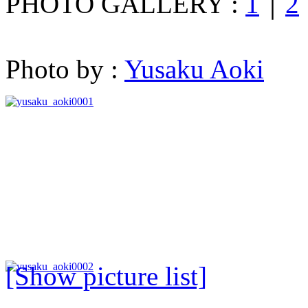
PHOTO GALLERY :
1
｜
2
Photo by :
Yusaku Aoki
[Show picture list]