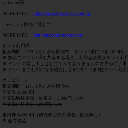
and more…
MORE INFO：
https://taicoclub.com/15/line-up/
– チケット販売に関して
MORE INFO：
http://taicoclub.shop-pro.jp/
テント利用券
販売期間 7/18（金）から販売中 テント1張につき2,000円。
※ 数名でテント1張を共有する場合、利用者全員がテント利
※ テントの貸し出しはおこなっておりませんので予めご了承
※ テントをご利用になる場合は必ず1張につき1枚テント利
カテゴリー4
販売期間 12/1（月）から販売中
前売券 13,000円
前売臨時駐車場 駐車券 3,000円／1台
前売場内駐車券 3,000円／1台
当日券 14,000円（前売券完売の場合、販売無し）
※ 全て税込