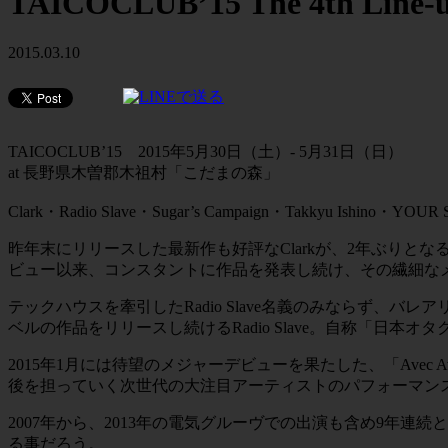
TAICOCLUB’15 The 4th Line-
2015.03.10
TAICOCLUB’15 2015年5月30日（土）- 5月31日（日）
at 長野県木曽郡木祖村「こだまの森」
Clark・Radio Slave・Sugar’s Campaign・Takkyu Ishino
昨年末にリリースした最新作も好評なClarkが、2年ぶりとなるTAI
ビュー以来、コンスタントに作品を発表し続け、その繊細な
テックハウスを牽引したRadio Slave名義のみならず、バレアリ
ベルの作品をリリースし続けるRadio Slave。自称「日本
2015年1月には待望のメジャーデビューを果たした、「Avec Avec」こ
後を担っていく次世代の大注目アーティストのパフォーマン
2007年から、2013年の電気グルーヴでの出演も含め9年連続と
る事だろう。