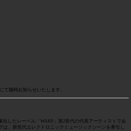
にて随時お知らせいたします。
winを輩出したレーベル「WARP」第2世代の代表アーティストであ
ングは、新世代エレクトロニックミュージックシーンを牽引し