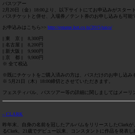
バスツアー
2月20日（金）18:00より、以下サイトにてお申込みがスタ
バスチケットと併せ、入場券／テント券のお申し込みも可能
お申込みはこちら>>
http://entame.knt.co.jp/2015/taico/
|| 東 京 || 8,300円
|| 名古屋 || 8,200円
|| 新大阪 || 9,900円
|| 京 都 || 9,900円
※ 全て税込
※既にチケットをご購入済みの方は、バスだけのお申し込み
※ 5月21日（木）18:00締切とさせていただきます。
フェスティバル、バスツアー等の詳細に関しましてはメーリ
– CLARK
昨年末、自身の名前を冠したアルバムをリリースしたClarkが、2年
るClark。21歳でデビュー以来、コンスタントに作品を