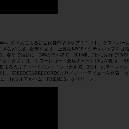
o」ことSeiho Hayakawaの２人による新世代都市型ポップユニッ
どに強い影響を受け、上質なJ-POP・シティポップを目指し2011
所で話題に。2年の時を経て、2014年月2日に先行でHMV Re
「ネトカノ」は、タワーレコード全店チャート10位を獲得。
が集まるカルチャーイベント「シブカル祭。2014」のテーマ
し、SPEEDSTARRECORDSよりメジャーデビューを発
ー1stフルアルバム『FRIENDS』をリリース。