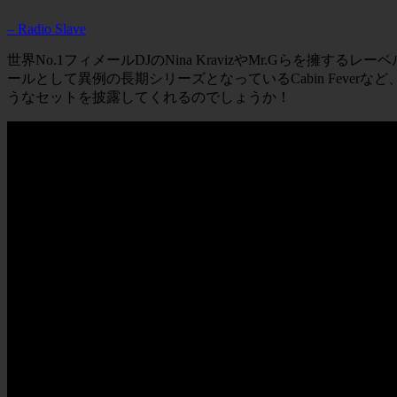
– Radio Slave
世界No.1フィメールDJのNina KravizやMr.Gらを擁するレー
ールとして異例の長期シリーズとなっているCabin Feverなど
うなセットを披露してくれるのでしょうか！