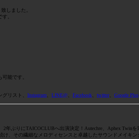
ート致しました。
です。
も可能です。
ングリスト、
Instagram
、
LINE@
、
Facebook
、
twitter
、
Google Plus
ぶりにTAICOCLUBへ出演決定！Autechre、Aphex T
発表し続け、その繊細なメロディセンスと卓越したサウンドメイキ