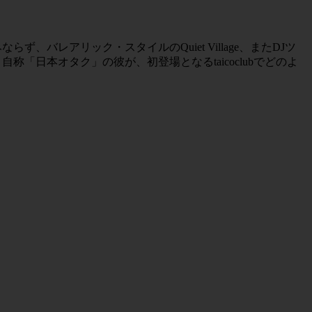
みならず、バレアリック・スタイルのQuiet Village、またDJツ
。自称「日本オタク」の彼が、初登場となるtaicoclubでどのよ