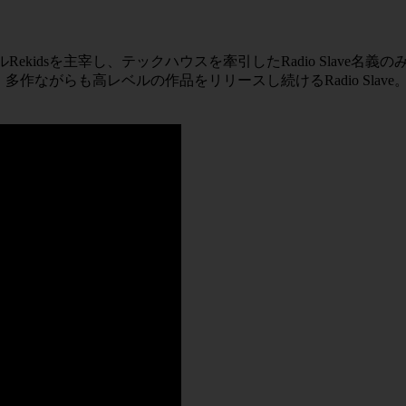
ベルRekidsを主宰し、テックハウスを牽引したRadio Slave名義の
、多作ながらも高レベルの作品をリリースし続けるRadio Slave