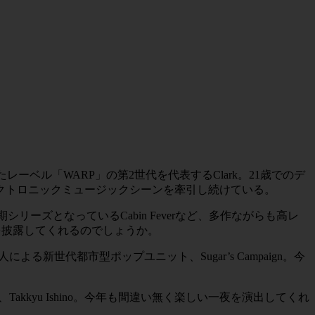
出したレーベル「WARP」の第2世代を代表するClark。21歳でのデ
クトロニックミュージックシーンを牽引し続けている。
長期シリーズとなっているCabin Feverなど、多作ながらも高レ
ットを披露してくれるのでしょうか。
aの２人による新世代都市型ポップユニット、Sugar’s Campaign。今
akkyu Ishino。今年も間違い無く楽しい一夜を演出してくれ