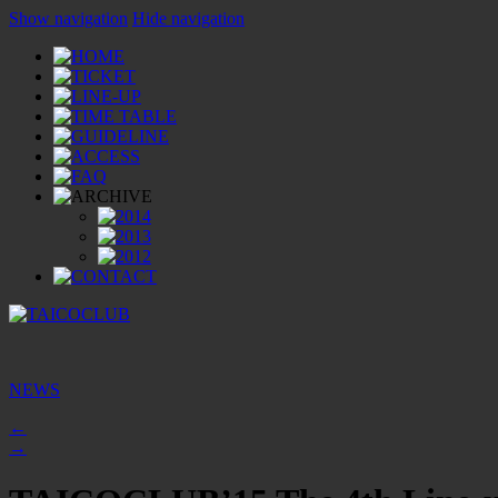
Show navigation
Hide navigation
NEWS
←
→