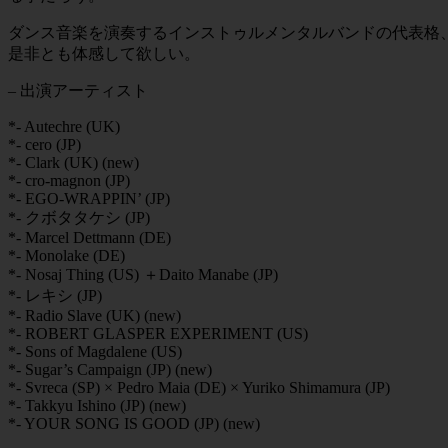
ダンス音楽を演奏するインストゥルメンタルバンドの代表格、Y
是非とも体感して欲しい。
– 出演アーティスト
*- Autechre (UK)
*- cero (JP)
*- Clark (UK)
(new)
*- cro-magnon (JP)
*- EGO-WRAPPIN’ (JP)
*- クボタタケシ (JP)
*- Marcel Dettmann (DE)
*- Monolake (DE)
*- Nosaj Thing (US) ＋Daito Manabe (JP)
*- レキシ (JP)
*- Radio Slave (UK)
(new)
*- ROBERT GLASPER EXPERIMENT (US)
*- Sons of Magdalene (US)
*- Sugar’s Campaign (JP)
(new)
*- Svreca (SP) × Pedro Maia (DE) × Yuriko Shimamura (JP)
*- Takkyu Ishino (JP)
(new)
*- YOUR SONG IS GOOD (JP)
(new)