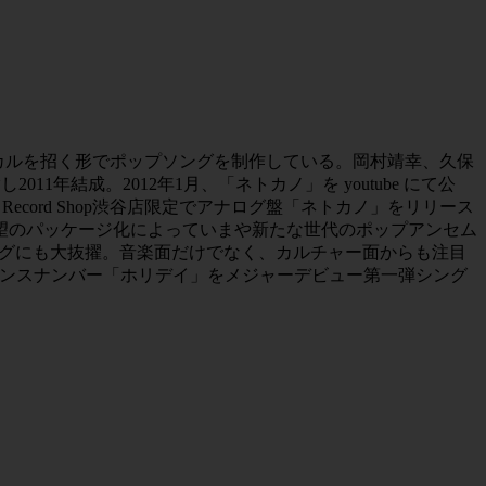
ト。ゲストボーカルを招く形でポップソングを制作している。岡村靖幸、久保
年結成。2012年1月、「ネトカノ」を youtube にて公
cord Shop渋谷店限定でアナログ盤「ネトカノ」をリリース
待望のパッケージ化によっていまや新たな世代のポップアンセム
ソングにも大抜擢。音楽面だけでなく、カルチャー面からも注目
表。ダンスナンバー「ホリデイ」をメジャーデビュー第一弾シング