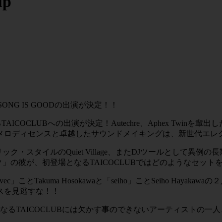
up
・YOUR SONG IS GOODの出演が決定！！
COCLUBへの出演が決定！Autechre、Aphex Twinを輩
メロディセンスと卓越したサウンドメイキングは、新世代エレ
ック・スタイルのQuiet Village、またDJツールとして異例の
オタク」の彼が、初登場となるTAICOCLUBではどのようなセ
とTakuma Hosokawaと「seiho」ことSeiho Hayakaw
スを見逃すな！！
なるTAICOCLUBには欠かす事のできないアーティストの一人、T