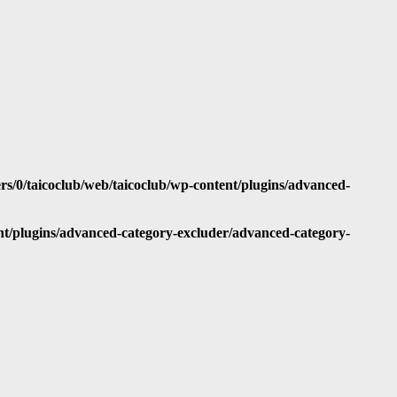
rs/0/taicoclub/web/taicoclub/wp-content/plugins/advanced-
ent/plugins/advanced-category-excluder/advanced-category-