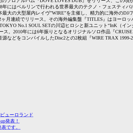
は初のソロアルバム『DOVE LOVES DUB』をリリース、この
ベルリンで行われる世界最大のテクノ・フェスティバル”Love Para
最大の大型屋内レイヴ”WIRE”を主催し、精力的に海外のDJ/
2枚組)を2ヶ月連続でリリース。その海外編集盤『TITLES』はヨー
06年はTOKYO No.1 SOUL SETの川辺ヒロシと新ユニット“I
リリース。2010年には6年振りとなるオリジナルソロ作品『CRUISE
音源などをコンパイルしたDisc2との2枚組『WIRE TRAX 1999
ピューロランド
-up発表！
発表です。