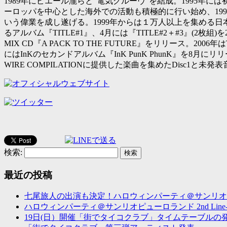
1989年にピエール瀧らと”電気グルーヴ”を結成。1995年に
ーロッパを中心とした海外での活動も積極的に行い始め、1998年には
いう偉業を成し遂げる。1999年からは１万人以上を集める日本
るアルバム『TITLE#1』、4月には『TITLE#2＋#3』(
MIX CD『A PACK TO THE FUTURE』をリリース。20
にはInKのセカンドアルバム『InK PunK PhunK』を8月に
WIRE COMPILATIONに提供した楽曲を集めたDisc1と未発表
検索:
最近の投稿
七尾旅人の出演も決定！ハロウィンパーティ＠サンリオ
ハロウィンパーティ＠サンリオピューロランド 2nd Line
19日(日）開催「街でタイコクラブ」タイムテーブルの