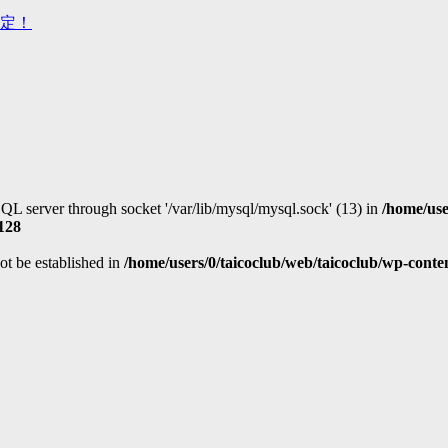
定！
QL server through socket '/var/lib/mysql/mysql.sock' (13) in
/home/use
128
not be established in
/home/users/0/taicoclub/web/taicoclub/wp-cont