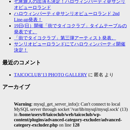
七尾旅人の出演も決定！ハロウィンパーティ＠サンリ
オピューロランド
ハロウィンパーティ＠サンリオピューロランド 2nd
Line-up発表！
19日(日）開催「街でタイコクラブ」タイムテーブルの
発表です。
「街でタイコクラブ」第三弾アーティスト発表。
サンリオピューロランドにてハロウィンパーティ開催
決定！
最近のコメント
TAICOCLUB’13 PHOTO GALLERY
に
匿名
より
アーカイブ
Warning
: mysql_get_server_info(): Can't connect to local
MySQL server through socket '/var/lib/mysql/mysql.sock' (13)
in
/home/users/0/taicoclub/web/taicoclub/wp-
content/plugins/advanced-category-excluder/advanced-
category-excluder.php
on line
128