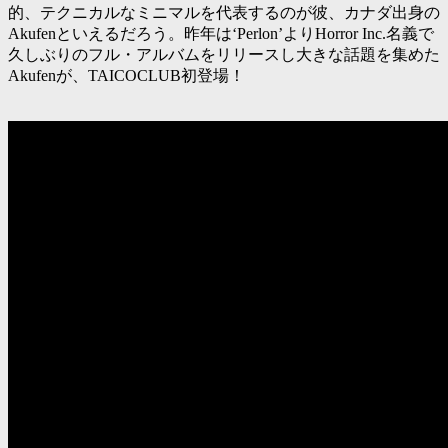
的、テクニカルなミニマルを代表するのが彼、カナダ出身の
Akufenといえるだろう。昨年は‘Perlon’よりHorror Inc.名義で
久しぶりのフル・アルバムをリリースし大きな話題を集めた
Akufenが、TAICOCLUB初登場！